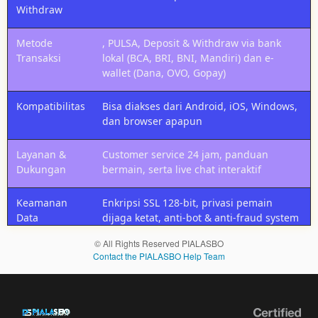
layanan
Withdraw
prioritas,
bonus
Metode
, PULSA, Deposit & Withdraw via bank
mingguan,
Transaksi
lokal (BCA, BRI, BNI, Mandiri) dan e-
prediksi
wallet (Dana, OVO, Gopay)
eksklusif,
dan
Kompatibilitas
Bisa diakses dari Android, iOS, Windows,
support
dan browser apapun
khusus
dari tim
Layanan &
Customer service 24 jam, panduan
SlotPulsa.
Dukungan
bermain, serta live chat interaktif
Keamanan
Enkripsi SSL 128-bit, privasi pemain
Data
dijaga ketat, anti-bot & anti-fraud system
© All Rights Reserved PIALASBO
Contact the PIALASBO Help Team