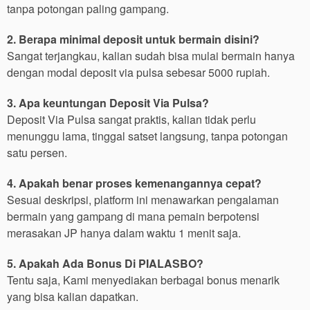
tanpa potongan paling gampang.
2. Berapa minimal deposit untuk bermain disini?
Sangat terjangkau, kalian sudah bisa mulai bermain hanya
dengan modal deposit via pulsa sebesar 5000 rupiah.
3. Apa keuntungan Deposit Via Pulsa?
Deposit Via Pulsa sangat praktis, kalian tidak perlu
menunggu lama, tinggal satset langsung, tanpa potongan
satu persen.
4. Apakah benar proses kemenangannya cepat?
Sesuai deskripsi, platform ini menawarkan pengalaman
bermain yang gampang di mana pemain berpotensi
merasakan JP hanya dalam waktu 1 menit saja.
5. Apakah Ada Bonus Di PIALASBO?
Tentu saja, Kami menyediakan berbagai bonus menarik
yang bisa kalian dapatkan.