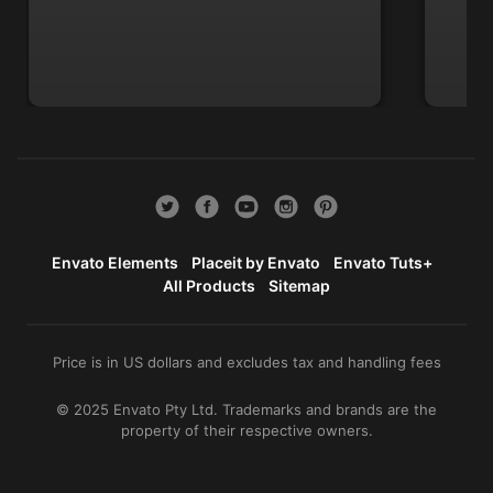
Envato Elements
Placeit by Envato
Envato Tuts+
All Products
Sitemap
Price is in US dollars and excludes tax and handling fees
© 2025 Envato Pty Ltd. Trademarks and brands are the
property of their respective owners.