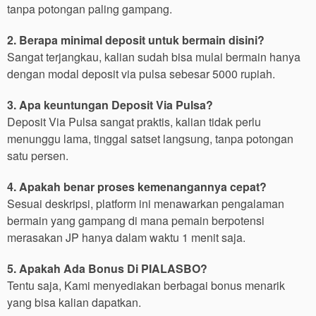
tanpa potongan paling gampang.
2. Berapa minimal deposit untuk bermain disini?
Sangat terjangkau, kalian sudah bisa mulai bermain hanya
dengan modal deposit via pulsa sebesar 5000 rupiah.
3. Apa keuntungan Deposit Via Pulsa?
Deposit Via Pulsa sangat praktis, kalian tidak perlu
menunggu lama, tinggal satset langsung, tanpa potongan
satu persen.
4. Apakah benar proses kemenangannya cepat?
Sesuai deskripsi, platform ini menawarkan pengalaman
bermain yang gampang di mana pemain berpotensi
merasakan JP hanya dalam waktu 1 menit saja.
5. Apakah Ada Bonus Di PIALASBO?
Tentu saja, Kami menyediakan berbagai bonus menarik
yang bisa kalian dapatkan.